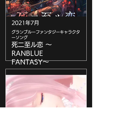
2021年7月
グランブルーファンタジーキャラクタ
ーソング
死二至ル恋 〜
RANBLUE
FANTASY〜
楽曲を提供いたしました
https://www.youtube.com/watch?
v=8BSHGGPQO_Y