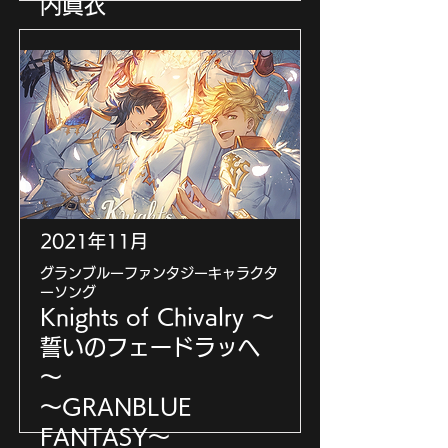
内眞衣
楽曲を提供いたしました
https://www.nogizaka46.com/files/4
6/10_year_anniversary/?ima=0056
2021年11月
グランブルーファンタジーキャラクタ
ーソング
Knights of Chivalry ～
誓いのフェードラッヘ
～
〜GRANBLUE
FANTASY〜