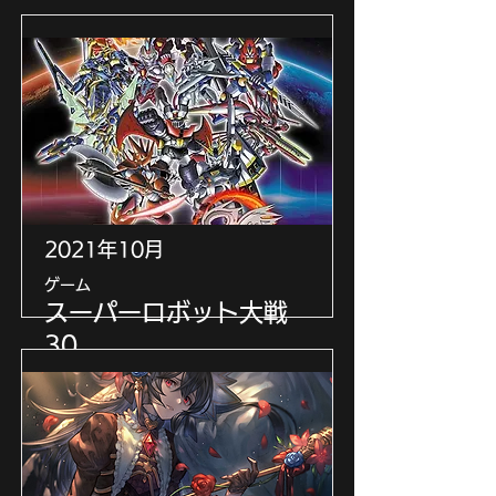
楽曲を提供いたしました
https://song.granbluefantasy.jp/cd2
2/
2021年10月
ゲーム
スーパーロボット大戦
30
効果音制作に参加いたしました
https://srw30-thirty.suparobo.jp/