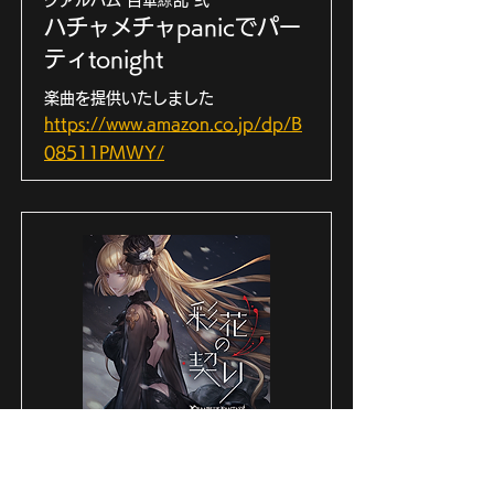
グアルバム 百華繚乱 弐
ハチャメチャpanicでパー
ティtonight
楽曲を提供いたしました
https://www.amazon.co.jp/dp/B
08511PMWY/
2020年2月
グランブルーファンタジーキャラクタ